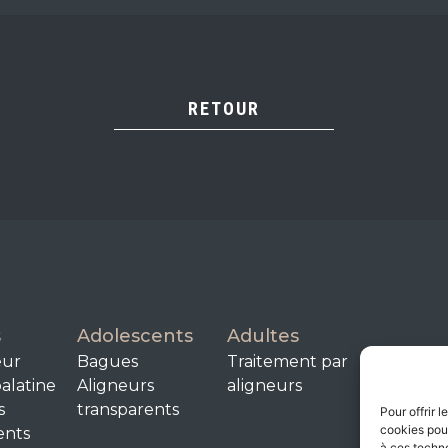
RETOUR
s
Adolescents
Adultes
eur
Bagues
Traitement par
alatine
Aligneurs
aligneurs
s
transparents
Pour offrir 
cookies pour
ents
à ces techn