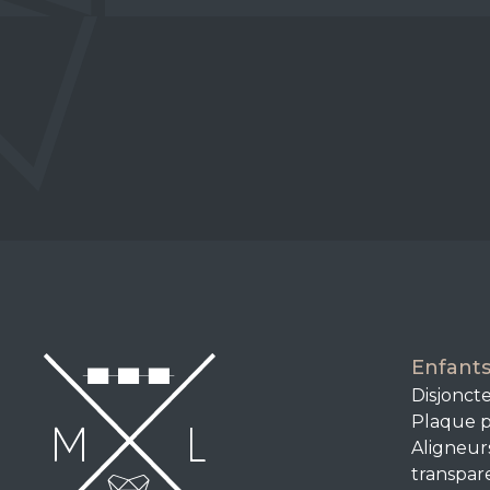
Enfant
Disjonct
Plaque p
Aligneur
transpar