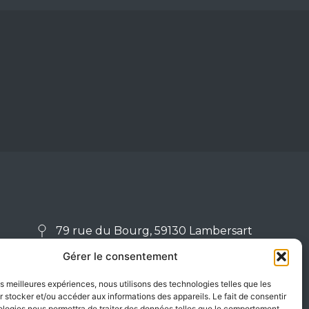
79 rue du Bourg, 59130 Lambersart
03 20 92 43 96
Gérer le consentement
les meilleures expériences, nous utilisons des technologies telles que les
Dr Maxime Lehembre ©
2026
 stocker et/ou accéder aux informations des appareils. Le fait de consentir
Tous droits réservés
ologies nous permettra de traiter des données telles que le comportement