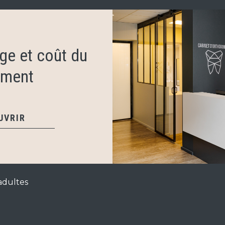
ge et coût du
ement
UVRIR
adultes